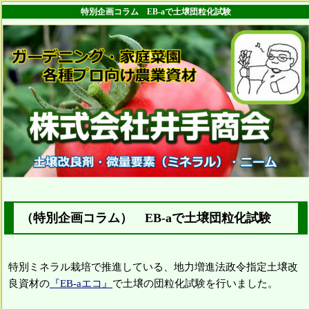
特別企画コラム EB-aで土壌団粒化試験
（特別企画コラム） EB-aで土壌団粒化試験
特別ミネラル栽培で推進している、地力増進法政令指定土壌改
良資材の
『EB-aエコ』
で土壌の団粒化試験を行いました。