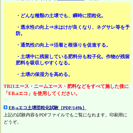
・どんな種類の土壌でも、瞬時に団粒化。
・透水性の向上⇒水はけが良くなり、ネグサレ等を予
防。
・通気性の向上⇒活着と根張りを促進する。
・土壌中に残留している肥料分も粒子化。作物が残留
肥料を吸収しやすくなる。
・土壌の保湿力を高める。
TB21エース・ニームエース・肥料などをすべて施した後に
「EB.aエコ」を使用してください。
EB-aエコ土壌団粒化試験［PDF/149k］
上記の試験内容をPDFファイルでもご覧になれます。印刷用に
どうぞ。